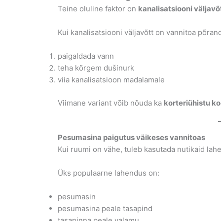
Teine oluline faktor on
kanalisatsiooni väljav
Kui kanalisatsiooni väljavõtt on vannitoa põra
paigaldada vann
teha kõrgem dušinurk
viia kanalisatsioon madalamale
Viimane variant võib nõuda ka
korteriühistu k
Pesumasina paigutus väikeses vannitoas
Kui ruumi on vähe, tuleb kasutada nutikaid lah
Üks populaarne lahendus on:
pesumasin
pesumasina peale tasapind
tasapinna peale valamu