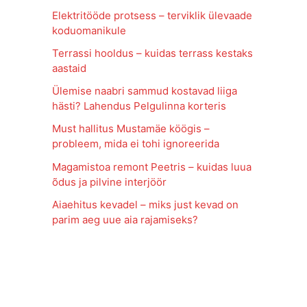
Elektritööde protsess – terviklik ülevaade
koduomanikule
Terrassi hooldus – kuidas terrass kestaks
aastaid
Ülemise naabri sammud kostavad liiga
hästi? Lahendus Pelgulinna korteris
Must hallitus Mustamäe köögis –
probleem, mida ei tohi ignoreerida
Magamistoa remont Peetris – kuidas luua
õdus ja pilvine interjöör
Aiaehitus kevadel – miks just kevad on
parim aeg uue aia rajamiseks?