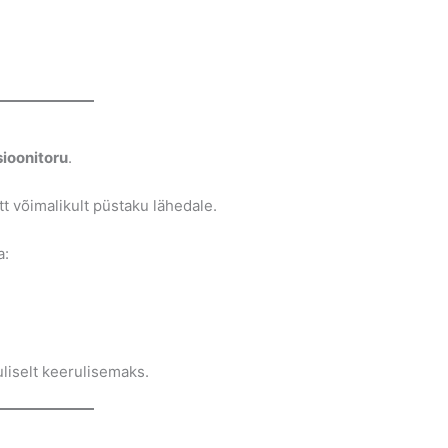
ioonitoru
.
t võimalikult püstaku lähedale.
a:
liselt keerulisemaks.