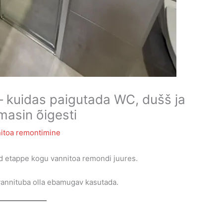
– kuidas paigutada WC, dušš ja
asin õigesti
itoa remontimine
d etappe kogu vannitoa remondi juures.
s vannituba olla ebamugav kasutada.