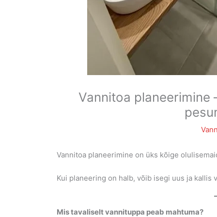
Vannitoa planeerimine 
pesum
Vann
Vannitoa planeerimine on üks kõige olulisemai
Kui planeering on halb, võib isegi uus ja kalli
Mis tavaliselt vannituppa peab mahtuma?