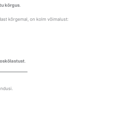
õtu kõrgus
.
ndast kõrgemal, on kolm võimalust:
ooskõlastust
.
endusi.