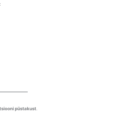
:
tsiooni püstakust
.